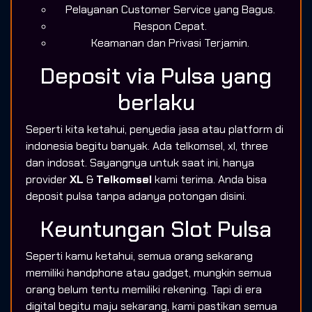
Pelayanan Customer Service yang Bagus.
Respon Cepat.
Keamanan dan Privasi Terjamin.
Deposit via Pulsa yang
berlaku
Seperti kita ketahui, penyedia jasa atau platform di
indonesia begitu banyak. Ada telkomsel, xl, three
dan indosat. Sayangnya untuk saat ini, hanya
provider
XL
&
Telkomsel
kami terima. Anda bisa
deposit pulsa tanpa adanya potongan disini.
Keuntungan Slot Pulsa
Seperti kamu ketahui, semua orang sekarang
memiliki handphone atau gadget, mungkin semua
orang belum tentu memiliki rekening. Tapi di era
digital begitu maju sekarang, kami pastikan semua