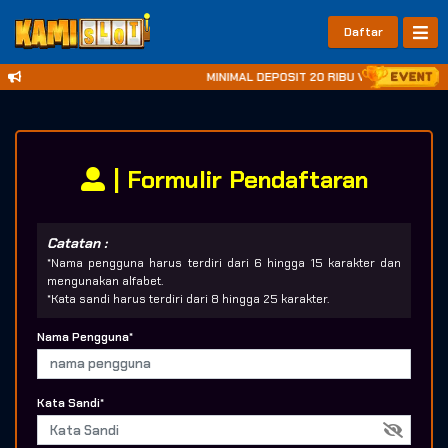
Daftar
MINIMAL DEPOSIT 20 RIBU VIA BANK, E-MO
| Formulir Pendaftaran
Catatan :
*Nama pengguna harus terdiri dari 6 hingga 15 karakter dan
mengunakan alfabet.
*Kata sandi harus terdiri dari 8 hingga 25 karakter.
Nama Pengguna*
Kata Sandi*