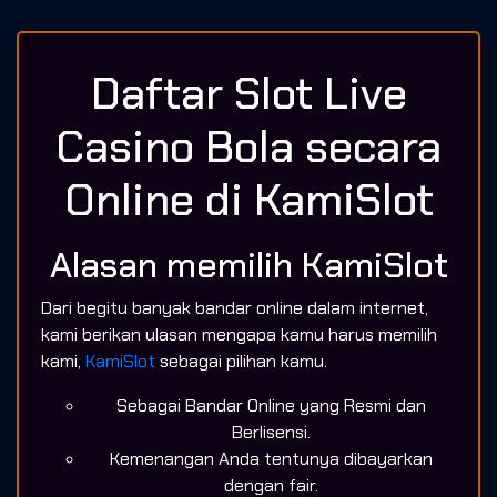
Daftar Slot Live
Casino Bola secara
Online di KamiSlot
Alasan memilih KamiSlot
Dari begitu banyak bandar online dalam internet,
kami berikan ulasan mengapa kamu harus memilih
kami,
KamiSlot
sebagai pilihan kamu.
Sebagai Bandar Online yang Resmi dan
Berlisensi.
Kemenangan Anda tentunya dibayarkan
dengan fair.