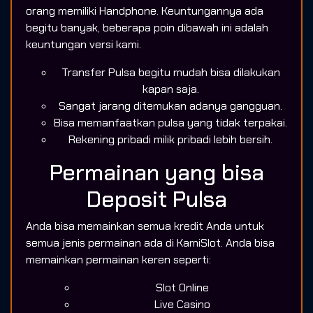
orang memiliki Handphone. Keuntungannya ada
begitu banyak, beberapa poin dibawah ini adalah
keuntungan versi kami.
Transfer Pulsa begitu mudah bisa dilakukan
kapan saja.
Sangat jarang ditemukan adanya gangguan.
Bisa memanfaatkan pulsa yang tidak terpakai.
Rekening pribadi milik pribadi lebih bersih.
Permainan yang bisa
Deposit Pulsa
Anda bisa memainkan semua kredit Anda untuk
semua jenis permainan ada di KamiSlot. Anda bisa
memainkan permainan keren seperti:
Slot Online
Live Casino